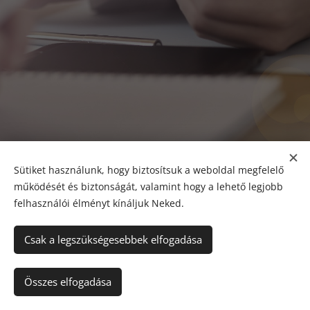
Sütiket használunk, hogy biztosítsuk a weboldal megfelelő
működését és biztonságát, valamint hogy a lehető legjobb
felhasználói élményt kínáljuk Neked.
Csak a legszükségesebbek elfogadása
A képeket biztosította:
Pexels
Összes elfogadása
Az oldalt a
Webnode
működteti
Sütik