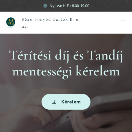
Nyitva: H-P : 8.00-19.00
8640 Fonyód Bartók B. u.
22.
Térítési díj és Tandíj
mentességi kérelem
Kérelem